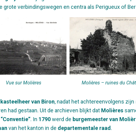
de grote verbindingswegen en centra als Perigueux of Ber
Vue sur Molières
Molières – ruines du Châ
e
kasteelheer van Biron
, nadat het achtereenvolgens zijn 
n had gestaan. Uit de archieven blijkt dat
Molières
sam
e
“Conventie”
. In
1790
werd de
burgemeester van Molièr
man
van het kanton in de
departementale raad
.