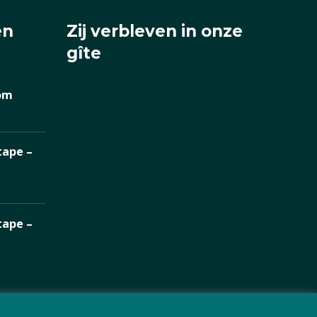
en
Zij verbleven in onze
gîte
om
tape –
tape –