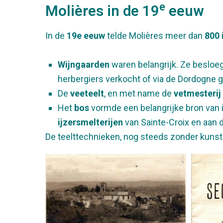
e
Molières in de 19
eeuw
In de
19e eeuw
telde Molières meer dan
800 
Wijngaarden
waren belangrijk. Ze besloeg
herbergiers verkocht of via de Dordogne 
De
veeteelt
, en met name de
vetmesterij
Het
bos
vormde een belangrijke bron van
ijzersmelterijen
van Sainte-Croix en aan 
De teelttechnieken, nog steeds zonder kunstm