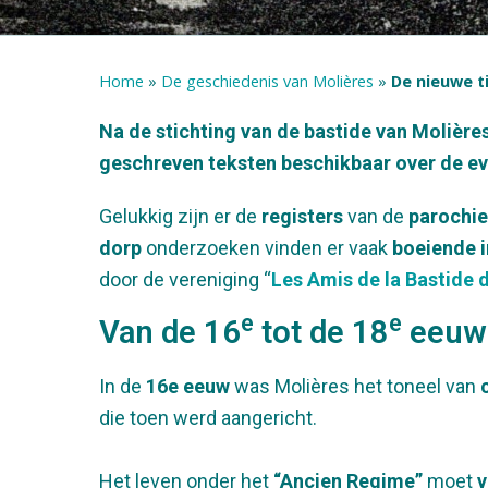
Home
»
De geschiedenis van Molières
»
De nieuwe ti
Na de stichting van de bastide van Molières
geschreven teksten beschikbaar over de evo
Gelukkig zijn er de
registers
van de
parochie
dorp
onderzoeken vinden er vaak
boeiende 
door de vereniging “
Les Amis de la Bastide 
e
e
Van de 16
tot de 18
eeuw
In de
16e eeuw
was Molières het toneel van
die toen werd aangericht.
Het leven onder het
“Ancien Regime”
moet
v