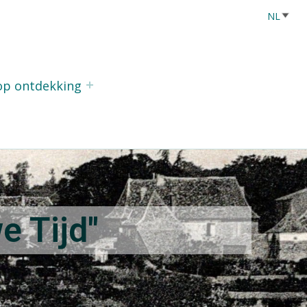
 op ontdekking
e Tijd"