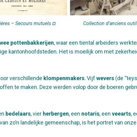
Collection d’anciens outi
ières – Secours mutuels ¤
wee pottenbakkerijen
, waar een tiental arbeiders werkt
ige kantonhoofdsteden. Het is moeilijk om met zekerhei
oor verschillende
klompenmakers
. Vijf
wevers
(de “teys
ffen te maken. Deze werden volop door de boeren gebrui
ien
bedelaars
, vier
herbergen
, een
notaris
, een
veearts
, 
van zo’n landelijke gemeenschap, is het portret van onz